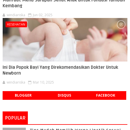
Manfaat Menu Sarapan Sehat Anak untuk Fondasi Tumbuh
Kembang
windiariska
Jun 02, 2025
KESEHATAN
Ini Dia Popok Bayi Yang Direkomendasikan Dokter Untuk
Newborn
windiariska
Mar 10, 2025
BLOGGER
DISQUS
FACEBOOK
POPULAR