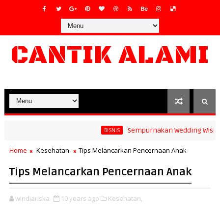
CANTIK ALAMI
Sempurnakan Wedding Wishes ya
BISNIS
an Model Gelang Terbaru yang Pas untuk Pasangan
Home
Kesehatan
Tips Melancarkan Pencernaan Anak
Tips Melancarkan Pencernaan Anak
windiariska
10 years ago
Kesehatan,