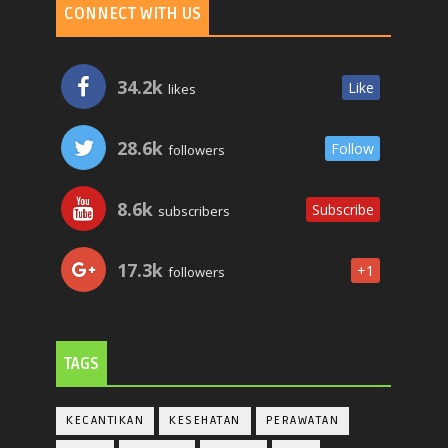
CONNECT WITH US
34.2k
Like
likes
28.6k
Follow
followers
8.6k
Subscribe
subscribers
17.3k
+1
followers
TAGS
KECANTIKAN
KESEHATAN
PERAWATAN