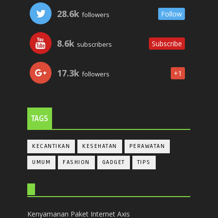
28.6k
Follow
followers
8.6k
Subscribe
subscribers
17.3k
+1
followers
TAGS
KECANTIKAN
KESEHATAN
PERAWATAN
UMUM
FASHION
GADGET
TIPS
Kenyamanan Paket Internet Axis