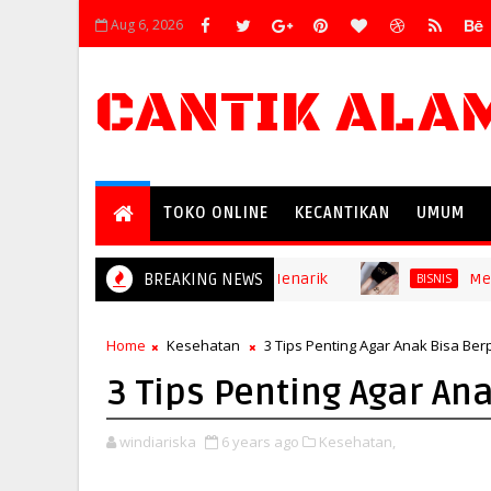
Aug 6, 2026
CANTIK ALA
TOKO ONLINE
KECANTIKAN
UMUM
i Bisa Bikin Rumah Anda Semakin Menarik
BREAKING NEWS
Mengapa 
BISNIS
Home
Kesehatan
3 Tips Penting Agar Anak Bisa Ber
3 Tips Penting Agar An
windiariska
6 years ago
Kesehatan,