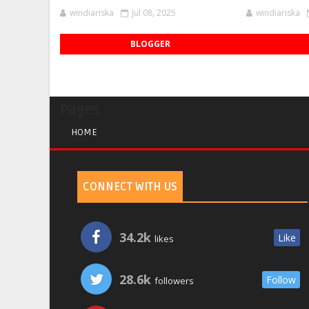
windiariska
Jul 08, 2025
windiariska
BLOGGER
Pages
HOME
CONNECT WITH US
34.2k
Like
likes
28.6k
Follow
followers