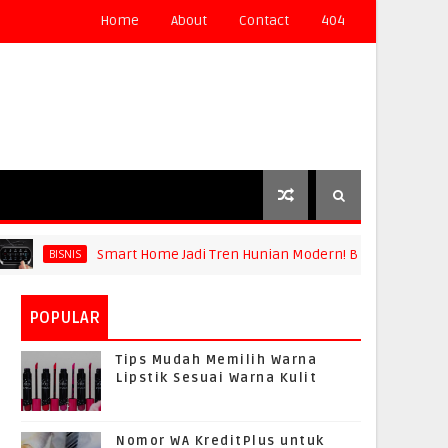
Home
About
Contact
404
Smart Home Jadi Tren Hunian Modern! Begini Cara Mewuju
BISNIS
POPULAR
Tips Mudah Memilih Warna
Lipstik Sesuai Warna Kulit
Nomor WA KreditPlus untuk