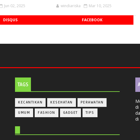
Jun 02, 2025
windiariska
Mar 10, 2025
DISQUS
FACEBOOK
TAGS
Me
KECANTIKAN
KESEHATAN
PERAWATAN
d
da
UMUM
FASHION
GADGET
TIPS
di