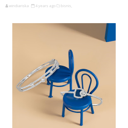
windiariska
4 years ago
bisnis,