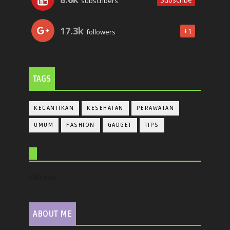
subscribers
17.3k
+1
followers
TAGS
KECANTIKAN
KESEHATAN
PERAWATAN
UMUM
FASHION
GADGET
TIPS
Memuat...
ABOUT ME