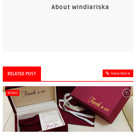
About windiariska
View More
RELATED POST
BISNIS