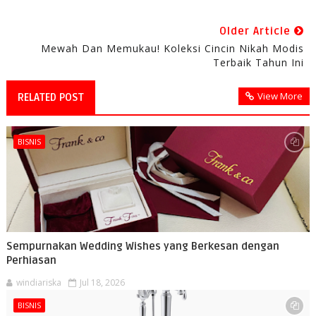
Older Article
Mewah Dan Memukau! Koleksi Cincin Nikah Modis
Terbaik Tahun Ini
View More
RELATED POST
BISNIS
Sempurnakan Wedding Wishes yang Berkesan dengan
Perhiasan
windiariska
Jul 18, 2026
BISNIS