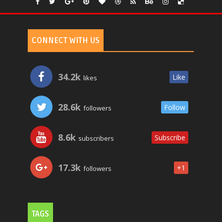
CONNECT WITH US
34.2k
Like
likes
28.6k
Follow
followers
8.6k
Subscribe
subscribers
17.3k
+1
followers
TAGS