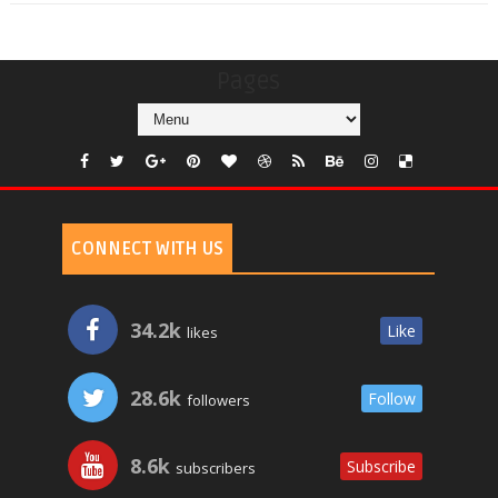
Pages
CONNECT WITH US
34.2k
Like
likes
28.6k
Follow
followers
8.6k
Subscribe
subscribers