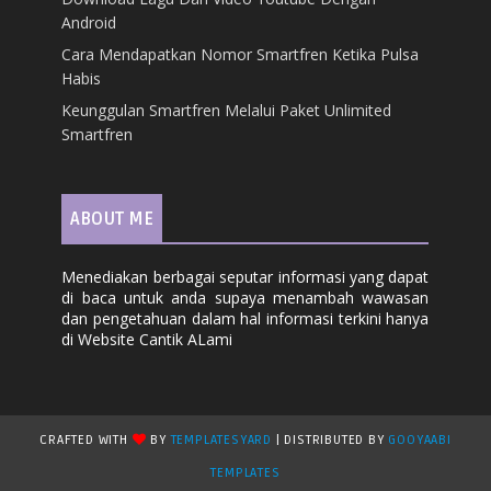
Android
Cara Mendapatkan Nomor Smartfren Ketika Pulsa
Habis
Keunggulan Smartfren Melalui Paket Unlimited
Smartfren
ABOUT ME
Menediakan berbagai seputar informasi yang dapat
di baca untuk anda supaya menambah wawasan
dan pengetahuan dalam hal informasi terkini hanya
di Website Cantik ALami
CRAFTED WITH
BY
TEMPLATESYARD
| DISTRIBUTED BY
GOOYAABI
TEMPLATES