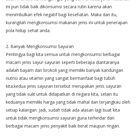
ini pun tidak baik dikonsumsi secara rutin karena akan
menimbulkan efek negatif bagi kesehatan. Maka dari itu,
kurangilah mengkonsumsi makanan jenis ini untuk penerapan
pola hidup sehat anda.
2. Banyak Mengkonsumsi Sayuran
Pentingya bagi kita semua untuk mengkonsumsi berbagai
macam jenis sayur-sayuran seperti beberapa diantaranya
adalah bayam dan brokoli yang memiliki banyak kandungan
nutrisi atau vitamin yang sangat bermanfaat bagi tubuh
kita.kedua jenis sayuran tersebut merupakan jenis sayuran
yang tidak sulit untuk didapatkan di negara kita, selain itu
keduanya memiliki harga yang tidak mahal dan terjangkau oleh
setiap kalangan. Jadi, sudah tidak ada alasan lagi buat kita
untuk tidak mengkonsumsi sayuran guna terhindar dari
berbagai macam jenis penyakit baik berat maupun ringan.