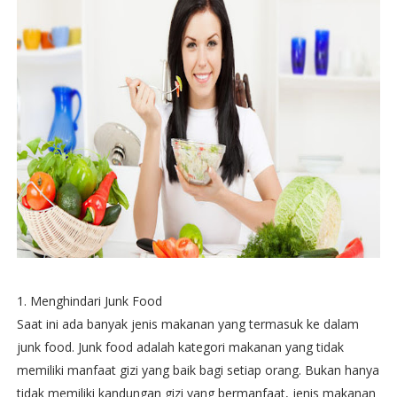
1. Menghindari Junk Food
Saat ini ada banyak jenis makanan yang termasuk ke dalam
junk food. Junk food adalah kategori makanan yang tidak
memiliki manfaat gizi yang baik bagi setiap orang. Bukan hanya
tidak memiliki kandungan gizi yang bermanfaat, jenis makanan