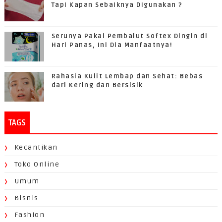
Tapi Kapan Sebaiknya Digunakan ?
Serunya Pakai Pembalut Softex Dingin di
Hari Panas, Ini Dia Manfaatnya!
Rahasia Kulit Lembap dan Sehat: Bebas
dari Kering dan Bersisik
TAGS
Kecantikan
Toko Online
Umum
Bisnis
Fashion