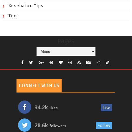
Kesehatan Tips
Tips
Pages
CONNECT WITH US
34.2k
Like
likes
28.6k
Follow
followers