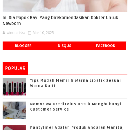
Ini Dia Popok Bayi Yang Direkomendasikan Dokter Untuk
Newborn
windiariska
Mar 10, 2025
BLOGGER
DISQUS
FACEBOOK
POPULAR
Tips Mudah Memilih Warna Lipstik Sesuai
Warna Kulit
Nomor WA KreditPlus untuk Menghubungi
Customer Service
Pantyliner Adalah Produk Andalan Wanita,