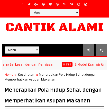
CANTIK ALAMI
g Berkesan dengan Perhiasan
3 Model Kran Air Unik In
BISNIS
Home
Kesehatan
Menerapkan Pola Hidup Sehat dengan
Memperhatikan Asupan Makanan
Menerapkan Pola Hidup Sehat dengan
Memperhatikan Asupan Makanan