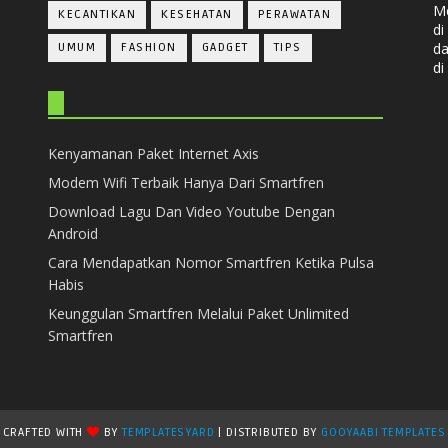
Me
KECANTIKAN
KESEHATAN
PERAWATAN
d
da
UMUM
FASHION
GADGET
TIPS
di
Kenyamanan Paket Internet Axis
Modem Wifi Terbaik Hanya Dari Smartfren
Download Lagu Dan Video Youtube Dengan
Android
Cara Mendapatkan Nomor Smartfren Ketika Pulsa
Habis
Keunggulan Smartfren Melalui Paket Unlimited
Smartfren
CRAFTED WITH
BY
TEMPLATESYARD
| DISTRIBUTED BY
GOOYAABI TEMPLATES