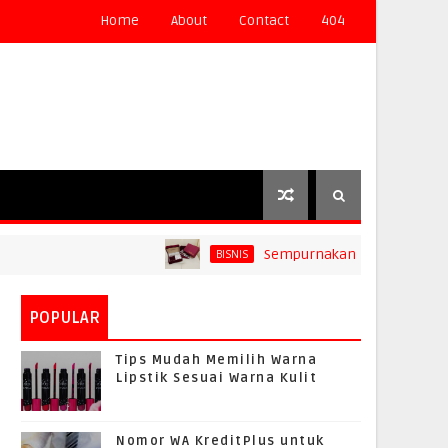
Home
About
Contact
404
Sempurnakan Wedding Wishes ya
BISNIS
POPULAR
Tips Mudah Memilih Warna
Lipstik Sesuai Warna Kulit
Nomor WA KreditPlus untuk