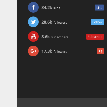
34.2k
Like
likes
28.6k
Follow
followers
8.6k
Subscribe
subscribers
17.3k
+1
followers