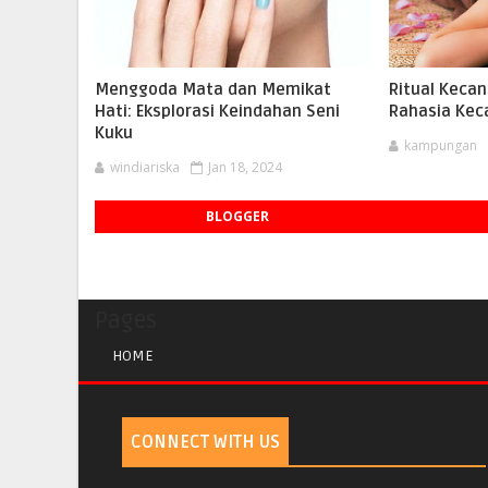
Menggoda Mata dan Memikat
Ritual Kecan
Hati: Eksplorasi Keindahan Seni
Rahasia Kec
Kuku
kampungan
windiariska
Jan 18, 2024
BLOGGER
Pages
HOME
CONNECT WITH US