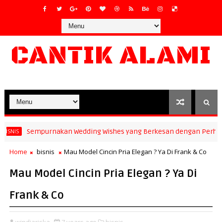
CANTIK ALAMI
Sempurnakan Wedding Wishes yang Berkesan dengan Perhiasan
NIS
Home
bisnis
Mau Model Cincin Pria Elegan ? Ya Di Frank & Co
Mau Model Cincin Pria Elegan ? Ya Di
Frank & Co