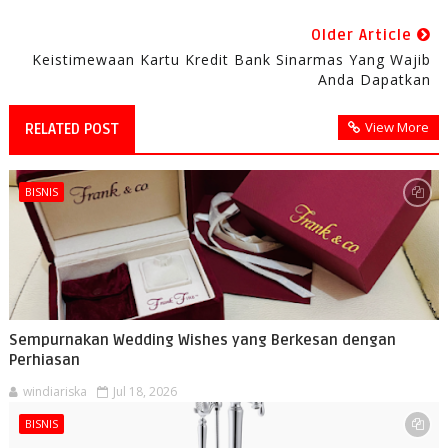
Older Article
Keistimewaan Kartu Kredit Bank Sinarmas Yang Wajib
Anda Dapatkan
View More
RELATED POST
BISNIS
Sempurnakan Wedding Wishes yang Berkesan dengan
Perhiasan
windiariska
Jul 18, 2026
BISNIS