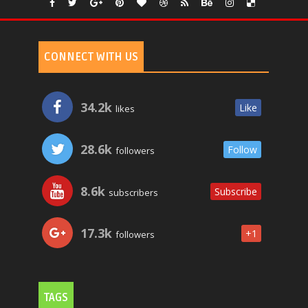
CONNECT WITH US
34.2k
Like
likes
28.6k
Follow
followers
8.6k
Subscribe
subscribers
17.3k
+1
followers
TAGS