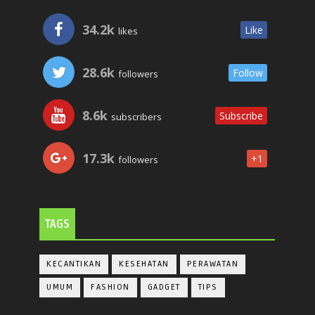
34.2k
Like
likes
28.6k
Follow
followers
8.6k
Subscribe
subscribers
17.3k
+1
followers
TAGS
KECANTIKAN
KESEHATAN
PERAWATAN
UMUM
FASHION
GADGET
TIPS